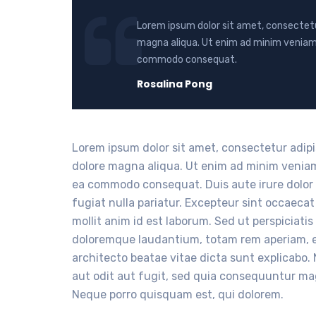
Lorem ipsum dolor sit amet, consectetur
magna aliqua. Ut enim ad minim veniam, q
commodo consequat.
Rosalina Pong
Lorem ipsum dolor sit amet, consectetur adipi
dolore magna aliqua. Ut enim ad minim veniam, 
ea commodo consequat. Duis aute irure dolor i
fugiat nulla pariatur. Excepteur sint occaecat
mollit anim id est laborum. Sed ut perspiciat
doloremque laudantium, totam rem aperiam, eaq
architecto beatae vitae dicta sunt explicabo
aut odit aut fugit, sed quia consequuntur ma
Neque porro quisquam est, qui dolorem.