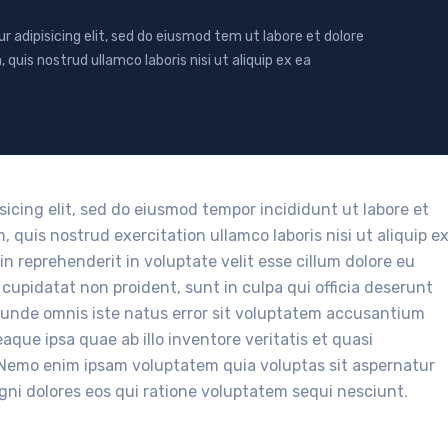
 adipisicing elit, sed do eiusmod tem ut labore et dolore
uis nostrud ullamco laboris nisi ut aliquip ex ea
sicing elit, sed do eiusmod tempor incididunt ut labore et
quis nostrud exercitation ullamco laboris nisi ut aliquip e
n reprehenderit in voluptate velit esse cillum dolore eu
 cupidatat non proident, sunt in culpa qui officia deserunt
is unde omnis iste natus error sit voluptatem accusantium
ue ipsa quae ab illo inventore veritatis et quasi
. Nemo enim ipsam voluptatem quia voluptas sit aspernatur
gni dolores eos qui ratione voluptatem sequi nesciunt.