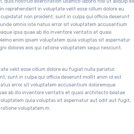
quis nostrud exercitation ullamco laboris nisi ut aliquip e
n reprehenderit in voluptate velit esse cillum dolore eu
 cupidatat non proident, sunt in culpa qui officia deserunt
is unde omnis iste natus error sit voluptatem accusantium
ue ipsa quae ab illo inventore veritatis et quasi
. Nemo enim ipsam voluptatem quia voluptas sit aspernatur
gni dolores eos qui ratione voluptatem sequi nesciunt.
ate velit esse cillum dolore eu fugiat nulla pariatur.
, sunt in culpa qui officia deserunt mollit anim id est
 natus error sit voluptatem accusantium doloremque
e ab illo inventore veritatis et quasi architecto beatae
oluptatem quia voluptas sit aspernatur aut odit aut fugit,
 ratione voluptatem.m.